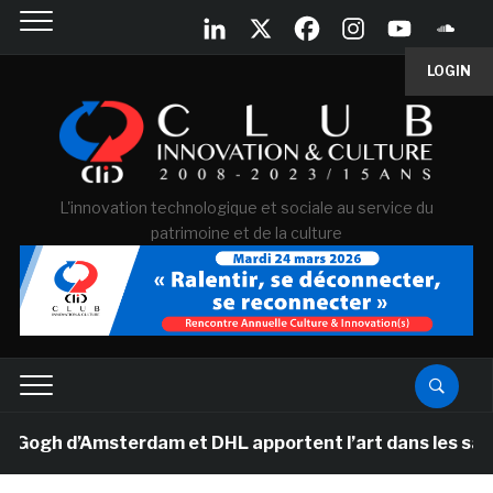
LOGIN
L'innovation technologique et sociale au service du
patrimoine et de la culture
gh d’Amsterdam et DHL apportent l’art dans les salles d