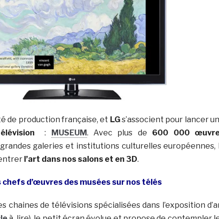
été de production française, et
LG
s’associent pour lancer u
élévision
:
MUSEUM
. Avec plus de
600 000 œuvr
grandes galeries et institutions culturelles européennes, 
entrer
l’art dans nos salons et en 3D
.
 chefs d’œuvres des musées sur nos télés
s chaines de télévisions spécialisées dans l’exposition d’a
cle
à lire), le petit écran évolue et propose de contempler l