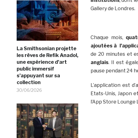
institutions
, dont l
Gallery de Londres.
Chaque mois,
quat
ajoutées à l’applic
La Smithsonian projette
de 20 minutes et 
les rêves de Refik Anadol,
une expérience d’art
anglais
. Il est éga
public immersif
pause pendant 24 he
s’appuyant sur sa
collection
L’application est 
30/06/2026
Etats-Unis, Japon e
l’App Store Lounge 