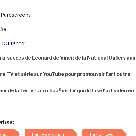
 Purescreens.
¼be
CLIC France :
 à succès de Léonard de Vinci : de la National Gallery aux
 TV et série sur YouTube pour promouvoir l’art outre
nir de la Terre » : un chaà®ne TV qui diffuse l’art vidéo en
rises :
ans
haute définition
Les offices