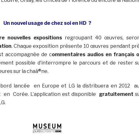
e Louvre, Orsay, les Offices de Florence ou encore la Nation
Un nouvel usage de chez soi en HD ?
re nouvelles expositions
regroupant 40 œuvres, sero
ation
. Chaque exposition présente 10 œuvres pendant pr
est accompagnée de c
ommentaires audios en français 
lement possible d’interrompre le parcours et de rester s
ures sur la chaà®ne.
d’abord lancée en Europe et LG la distribuera en 2012 a
t en Corée. L’application est disponible
gratuitement
s
LG.