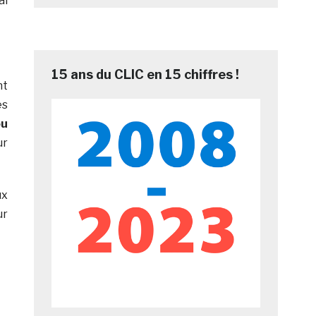
al
15 ans du CLIC en 15 chiffres !
nt
ès
ou
ur
ux
ur