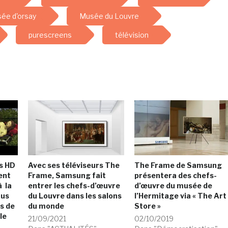
ée d'orsay
Musée du Louvre
purescreens
télévision
s HD
Avec ses téléviseurs The
The Frame de Samsung
ent
Frame, Samsung fait
présentera des chefs-
à la
entrer les chefs-d’œuvre
d’œuvre du musée de
nus
du Louvre dans les salons
l’Hermitage via « The Art
s de
du monde
Store »
le
21/09/2021
02/10/2019