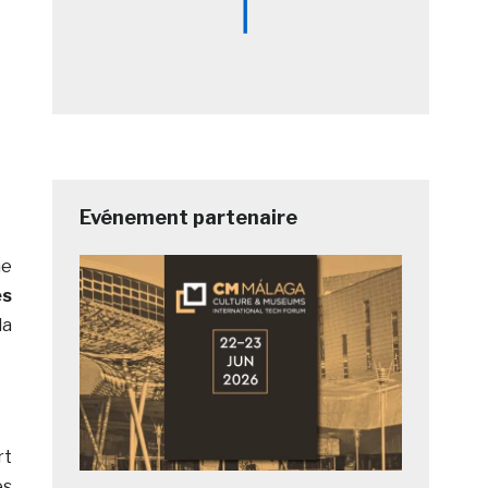
Evénement partenaire
ne
es
la
rt
es