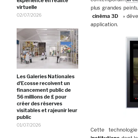
expérience en réalité
virtuelle
plus grandes peint
02/07/2026
cinéma 3D
» dével
application.
Les Galeries Nationales
d’Ecosse recoivent un
financement public de
56 millions de £ pour
créer des réserves
visitables et rajeunir leur
public
01/07/2026
Cette technologi