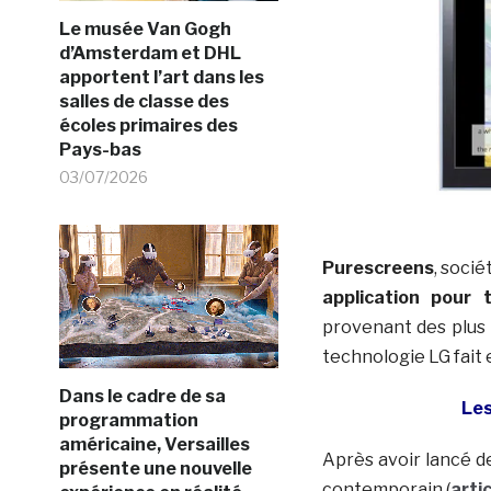
Le musée Van Gogh
d’Amsterdam et DHL
apportent l’art dans les
salles de classe des
écoles primaires des
Pays-bas
03/07/2026
Purescreens
, soci
application pour t
provenant des plus 
technologie LG fait 
Dans le cadre de sa
Les
programmation
américaine, Versailles
Après avoir lancé de
présente une nouvelle
contemporain (
arti