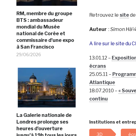
RM, membre du groupe
Retrouvez le
site
de
BTS : ambassadeur
mondial du Musée
Auteur
:
Simon Hà
national de Corée et
commissaire d’une expo
A lire sur le site du 
à San Francisco
29/06/2026
13.01.12 –
Exposition
écrans
25.05.11 –
Programme
Atlantique
18.07.2010 –
« Souve
continu
La Galerie nationale de
Londres prolonge ses
Institutions et entrep
heures d’ouverture
3D
écr
jusqu’à 19h tous les jours