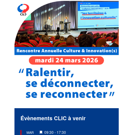
Évènements CLIC à venir
Mis
09:30
-
17:30
MAR