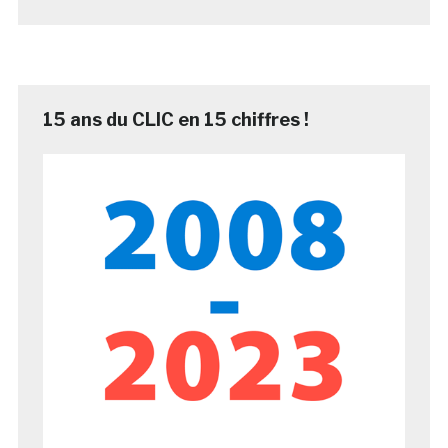
15 ans du CLIC en 15 chiffres !