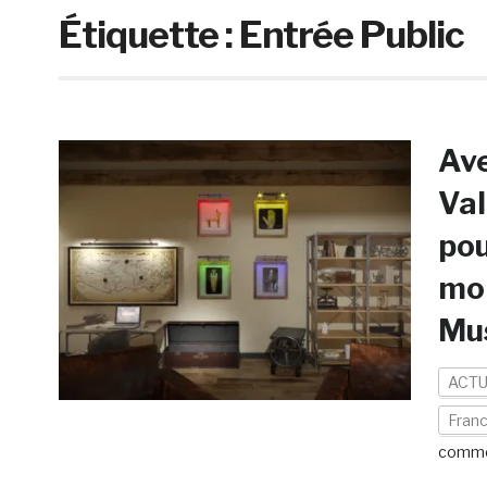
Étiquette :
Entrée Public
Ave
Val
pou
mon
Mu
ACTU
Fran
comme