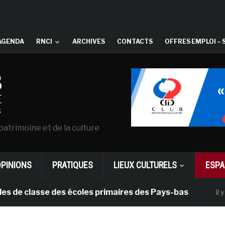
AGENDA
RNCI
ARCHIVES
CONTACTS
OFFRES EMPLOI – 
patrimoine et de la culture
OPINIONS
PRATIQUES
LIEUX CULTURELS
ESPA
 classe des écoles primaires des Pays-bas
il y a 1 mo