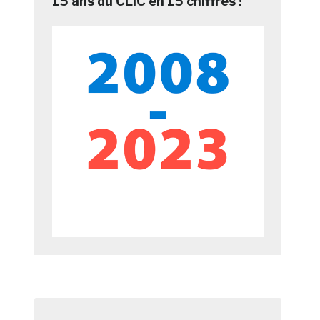
15 ans du CLIC en 15 chiffres !