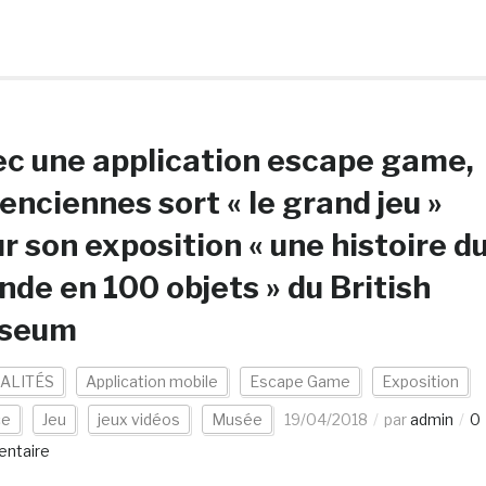
c une application escape game,
enciennes sort « le grand jeu »
r son exposition « une histoire d
de en 100 objets » du British
seum
ALITÉS
Application mobile
Escape Game
Exposition
ce
Jeu
jeux vidéos
Musée
19/04/2018
par
admin
0
ntaire