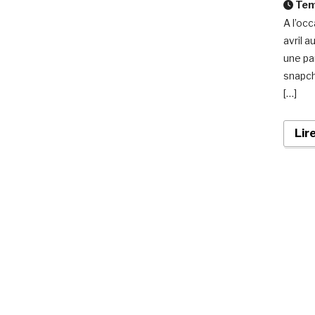
Temp
A l’oc
avril 
une pa
snapch
[…]
Lir