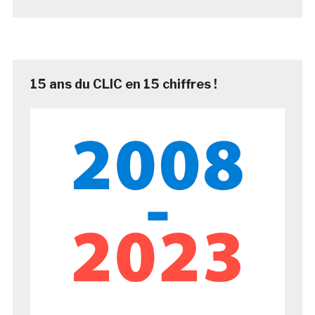
15 ans du CLIC en 15 chiffres !