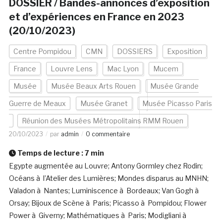
DOSSIER / Bandes-annonces d’exposition
et d’expériences en France en 2023
(20/10/2023)
Centre Pompidou
CMN
DOSSIERS
Exposition
France
Louvre Lens
Mac Lyon
Mucem
Musée
Musée Beaux Arts Rouen
Musée Grande
Guerre de Meaux
Musée Granet
Musée Picasso Paris
Réunion des Musées Métropolitains RMM Rouen
20/10/2023
par
admin
0 commentaire
Temps de lecture :
7
min
Egypte augmentée au Louvre; Antony Gormley chez Rodin;
Océans à l’Atelier des Lumières; Mondes disparus au MNHN;
Valadon à Nantes; Luminiscence à Bordeaux; Van Gogh à
Orsay; Bijoux de Scène à Paris; Picasso à Pompidou; Flower
Power à Giverny; Mathématiques à Paris; Modigliani à