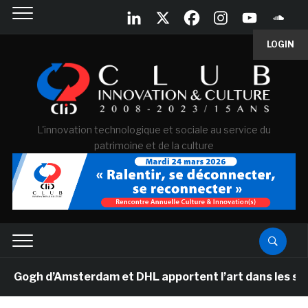
LOGIN
L'innovation technologique et sociale au service du
patrimoine et de la culture
gh d’Amsterdam et DHL apportent l’art dans les salles d