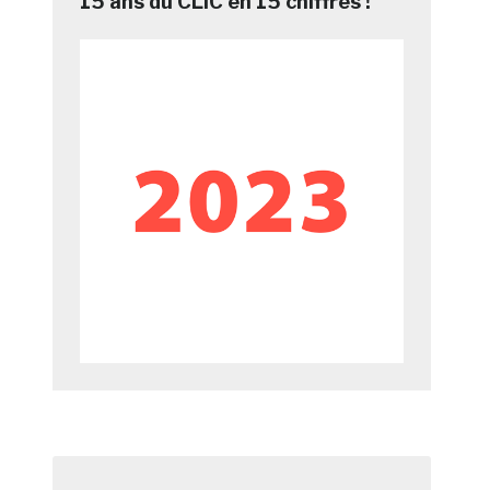
15 ans du CLIC en 15 chiffres !