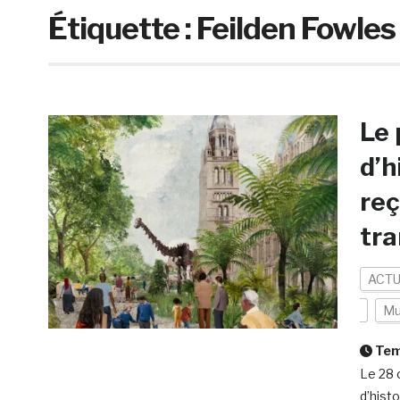
Étiquette :
Feilden Fowles
Le 
d’h
reç
tra
ACTU
Mu
Temp
Le 28 
d’hist