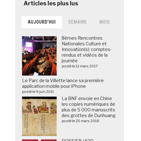
AUJOURD’HUI
SEMAINE
MOIS
8èmes Rencontres
Nationales Culture et
Innovation(s): comptes-
rendus et vidéos de la
journée
posté le 12 mars 2017
Le Parc de la Villette lance sa première
application mobile pour iPhone
posté le 9 juin 2011
La BNF envoie en Chine
les copies numériques de
plus de 5 000 manuscrits
des grottes de Dunhuang
posté le 25 mars 2018
DOSSIER / 530