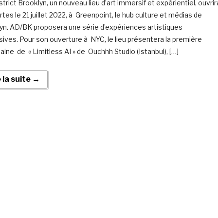
trict Brooklyn, un nouveau lieu d’art immersif et expérientiel, ouvrir
tes le 21 juillet 2022, à Greenpoint, le hub culture et médias de
yn. AD/BK proposera une série d’expériences artistiques
ives. Pour son ouverture à NYC, le lieu présentera la première
aine de « Limitless AI » de Ouchhh Studio (Istanbul), […]
e la suite →