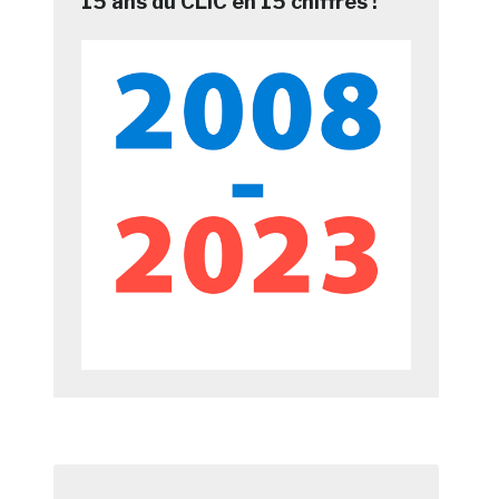
15 ans du CLIC en 15 chiffres !