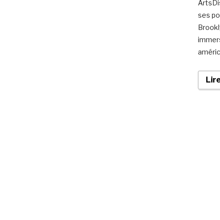
ArtsDis
ses por
Brookl
immers
améric
Lir