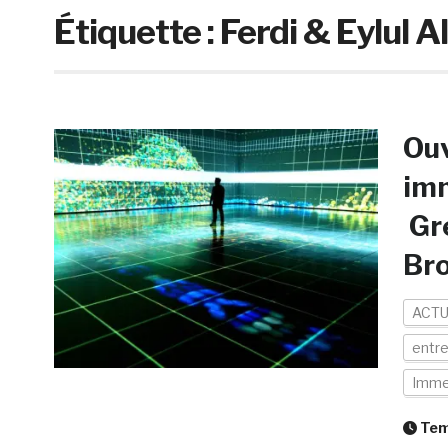
Étiquette :
Ferdi & Eylul Al
Ouv
imm
Gre
Br
ACTU
entre
Imme
Temp