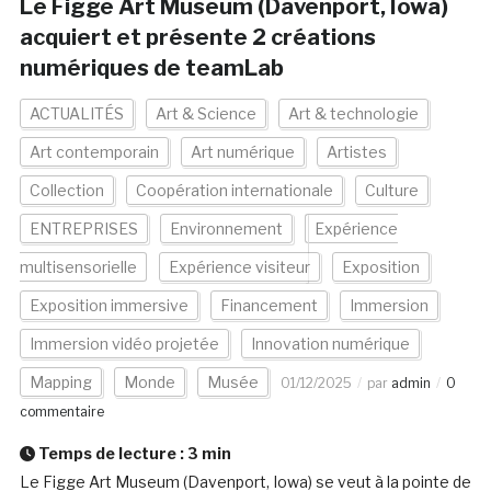
Le Figge Art Museum (Davenport, Iowa)
acquiert et présente 2 créations
numériques de teamLab
ACTUALITÉS
Art & Science
Art & technologie
Art contemporain
Art numérique
Artistes
Collection
Coopération internationale
Culture
ENTREPRISES
Environnement
Expérience
multisensorielle
Expérience visiteur
Exposition
Exposition immersive
Financement
Immersion
Immersion vidéo projetée
Innovation numérique
Mapping
Monde
Musée
01/12/2025
par
admin
0
commentaire
Temps de lecture :
3
min
Le Figge Art Museum (Davenport, Iowa) se veut à la pointe de