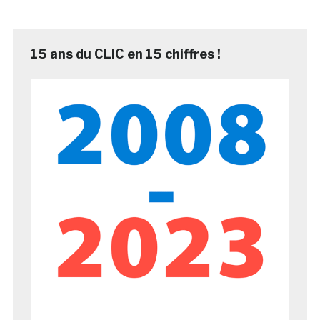
15 ans du CLIC en 15 chiffres !