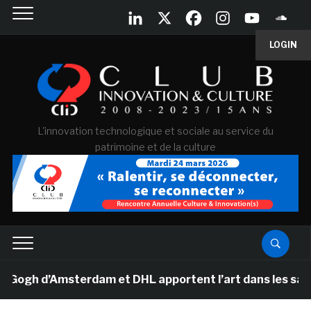
LOGIN
L'innovation technologique et sociale au service du
patrimoine et de la culture
h d’Amsterdam et DHL apportent l’art dans les salles d