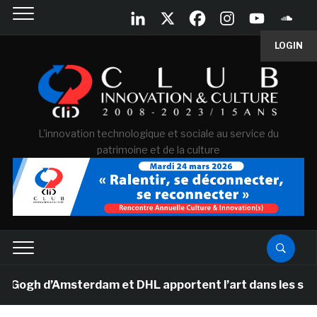
LOGIN
L'innovation technologique et sociale au service du
patrimoine et de la culture
h d’Amsterdam et DHL apportent l’art dans les salles d