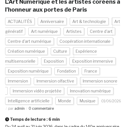
L’Art Numérique et les artistes coréens à
l’honneur aux portes de Paris
ACTUALITÉS
Anniversaire
Art & technologie
Art
génératif
Art numérique
Artistes
Centre d'art
Centre d'art numérique
Coopération internationale
Création numérique
Culture
Expérience
multisensorielle
Exposition
Exposition immersive
Exposition numérique
Fondation
France
Immersion
Immersion olfactive
Immersion sonore
Immersion vidéo projetée
Innovation numérique
Intelligence artificielle
Monde
Musique
01/06/2026
par
admin
0 commentaire
Temps de lecture :
6
min
Du 24 avril au 21 juin 2026, dans le cadre du 140e anniversaire