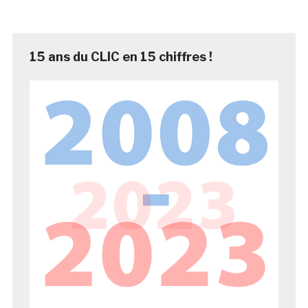
15 ans du CLIC en 15 chiffres !