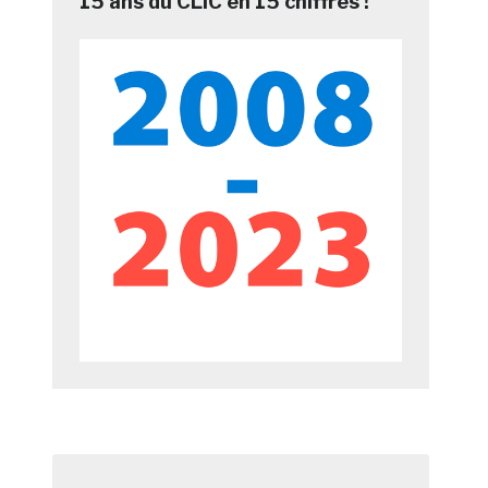
15 ans du CLIC en 15 chiffres !