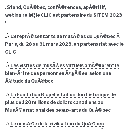
.
Stand, QuÃ©bec, confÃ©rences, apÃ©ritif,
webinaire â€¦ le CLIC est partenaire du SITEM 2023
!
.Â
18 reprÃ©sentants de musÃ©es du QuÃ©bec Ã
Paris, du 28 au 31 mars 2023, en partenariat avec le
CLIC
.Â
Les visites de musÃ©es virtuels amÃ©liorent le
bien-Ãªtre des personnes Ã¢gÃ©es, selon une
Ã©tude du QuÃ©bec
.Â
La Fondation Riopelle fait un don historique de
plus de 120 millions de dollars canadiens au
MusÃ©e national des beaux-arts du QuÃ©bec
.Â
Le musÃ©e de la civilisation du QuÃ©bec