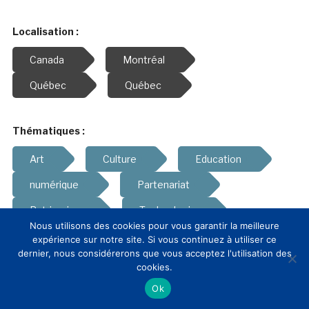
Localisation :
Canada
Montréal
Québec
Québec
Thématiques :
Art
Culture
Education
numérique
Partenariat
Patrimoine
Technologie
Nous utilisons des cookies pour vous garantir la meilleure
expérience sur notre site. Si vous continuez à utiliser ce
dernier, nous considérerons que vous acceptez l'utilisation des
cookies.
Actualités des membres
Ok
CLIC France
CLIC France