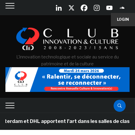
LOGIN
L'innovation technologique et sociale au service du
patrimoine et de la culture
 et DHL apportent l’art dans les salles de classe des é