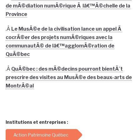
de mÃ©diation numÃ©rique Ã lâ€™Ã©chelle de la
Province
.Â
Le MusÃ©e de la civilisation lance un appel Ã
cocrÃ©er des projets numÃ©riques avec la
communautÃ© de lâ€™agglomÃ©ration de
QuÃ©bec
.Â
QuÃ©bec : des mÃ©decins pourront bientÃ´t
prescrire des visites au MusÃ©e des beaux-arts de
MontrÃ©al
Institutions et entreprises :
Action Patrimoine Québec