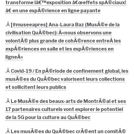
transforme lâ€™exposition â€œeffets spÃ©ciaux!
â€ en une expÃ©rience en ligne payante
.Â
[#museeapres] Ana-Laura Baz (MusÃ©e de la
civilisation QuÃ©bec): Â«nous observons une
volontÃ© plus grande de cohÃ©rence entreÂ les
expÃ©riences en salle et les expÃ©riences en
ligneÂ»
.Â
Covid-19 / En pÃ©riode de confinement global, les
musÃ©es du QuÃ©bec valorisent leurs collections
et sollicitent leurs publics
.Â
Le MusÃ©e des beaux-arts de MontrÃ©al et ses
17 partenaires culturels vont explorer le potentiel
de la 5G pour la culture au QuÃ©bec
.Â
Les musÃ©es du QuÃ©bec crÃ©ent un comitÃ©