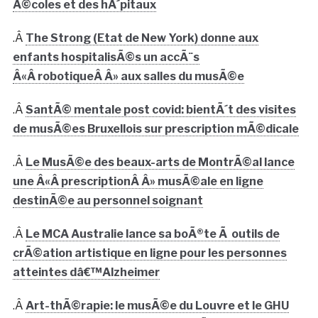
Ã©coles et des hÃ´pitaux
.Â
The Strong (Etat de New York) donne aux
enfants hospitalisÃ©s un accÃ¨s
Â«Â robotiqueÂ Â» aux salles du musÃ©e
.Â
SantÃ© mentale post covid: bientÃ´t des visites
de musÃ©es Bruxellois sur prescription mÃ©dicale
.Â
Le MusÃ©e des beaux-arts de MontrÃ©al lance
une Â«Â prescriptionÂ Â» musÃ©ale en ligne
destinÃ©e au personnel soignant
.Â
Le MCA Australie lance sa boÃ®te Ã outils de
crÃ©ation artistique en ligne pour les personnes
atteintes dâ€™Alzheimer
.Â
Art-thÃ©rapie: le musÃ©e du Louvre et le GHU