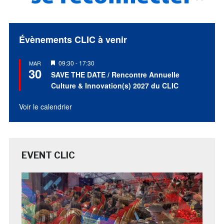
Évènements CLIC à venir
Mis
09:30
-
17:30
MAR
30
en
SAVE THE DATE / Rencontre Annuelle
avant
Culture & Innovation(s) 2027 du CLIC
Voir le calendrier
EVENT CLIC