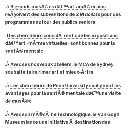
.Â
9 grands musÃ©es dâ€™art amÃ©ricains
reÃ§oivent des subventions de 2 M dollars pour des
programmes autour des publics seniors
.
Des chercheurs considÃ¨rent que les expositions
dâ€™art -mÃªme virtuelles- sont bonnes pour la
santÃ© mentale
.Â
Avec ses nouveaux ateliers, le MCA de Sydney
souhaite faire rimer art et mieux-Ãªtre
.Â
Les chercheurs de Penn University soulignent les
avantages pour la santÃ© mentale dâ€™une visite
de musÃ©e
.Â
Avec son mÃ©cÃ¨ne technologique, le Van Gogh
Museum lance une initiative Ã destination des