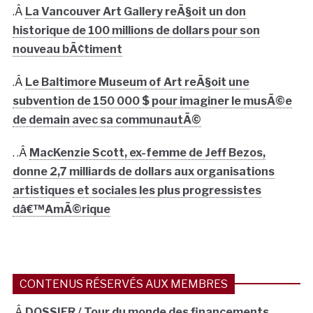
.Â
La Vancouver Art Gallery reÃ§oit un don
historique de 100 millions de dollars pour son
nouveau bÃ¢timent
.Â
Le Baltimore Museum of Art reÃ§oit une
subvention de 150 000 $ pour imaginer le musÃ©e
de demain avec sa communautÃ©
. .Â
MacKenzie Scott, ex-femme de Jeff Bezos,
donne 2,7 milliards de dollars aux organisations
artistiques et sociales les plus progressistes
dâ€™AmÃ©rique
CONTENUS RÉSERVÉS AUX MEMBRES
.Â
DOSSIER / Tour du monde des financements