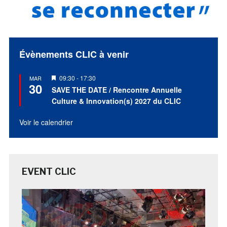
Évènements CLIC à venir
Mis
09:30
-
17:30
MAR
30
en
SAVE THE DATE / Rencontre Annuelle
avant
Culture & Innovation(s) 2027 du CLIC
Voir le calendrier
EVENT CLIC