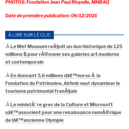
PHOTOS: Fondation Jean Paul Riopelle, MNBAQ
Date de première publication: 06/12/2021
À LIRE SUR LE CLIC
.Â
Le Met Museum reÃ§oit un don historique de 125
millions $ pour rÃ©nover ses galeries art moderne
et contemporain
.Â
En donnant 5,6 millions dâ€™euros Ã la
Fondation du Patrimoine, Airbnb veut dynamiser le
tourisme patrimonial franÃ§ais
.Â
Le ministÃ¨re grec de la Culture et Microsoft
sâ€™associent pour une renaissance numÃ©rique
de lâ€™ancienne Olympie