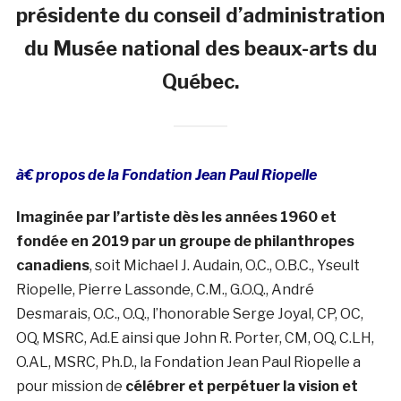
présidente du conseil d’administration
du Musée national des beaux-arts du
Québec.
à€ propos de la Fondation Jean Paul Riopelle
Imaginée par l’artiste dès les années 1960 et
fondée en 2019 par un groupe de philanthropes
canadiens
, soit Michael J. Audain, O.C., O.B.C., Yseult
Riopelle, Pierre Lassonde, C.M., G.O.Q., André
Desmarais, O.C., O.Q., l’honorable Serge Joyal, CP, OC,
OQ, MSRC, Ad.E ainsi que John R. Porter, CM, OQ, C.LH,
O.AL, MSRC, Ph.D., la Fondation Jean Paul Riopelle a
pour mission de
célébrer et perpétuer la vision et