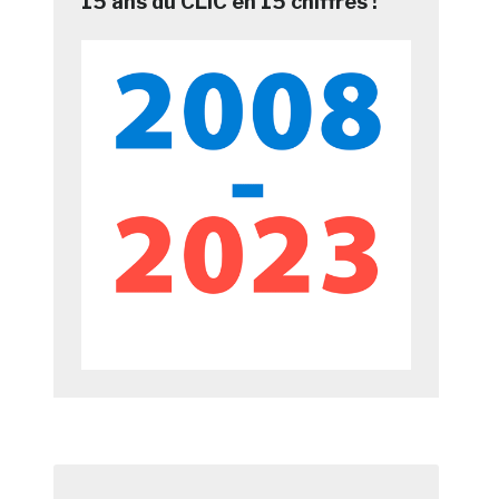
15 ans du CLIC en 15 chiffres !