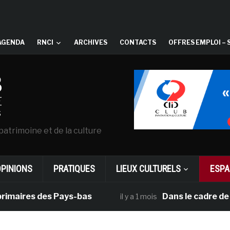
AGENDA
RNCI
ARCHIVES
CONTACTS
OFFRES EMPLOI – 
patrimoine et de la culture
OPINIONS
PRATIQUES
LIEUX CULTURELS
ESPA
ires des Pays-bas
Dans le cadre de sa pr
il y a 1 mois