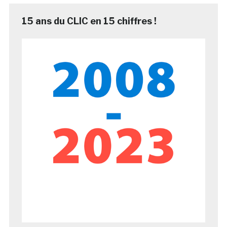
15 ans du CLIC en 15 chiffres !