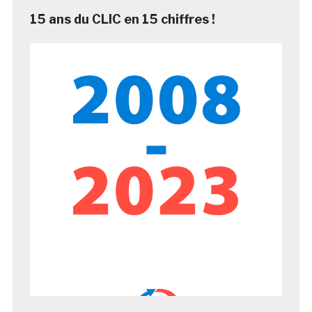
15 ans du CLIC en 15 chiffres !