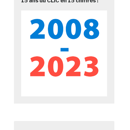
15 ans du CLIC en 15 chiffres !