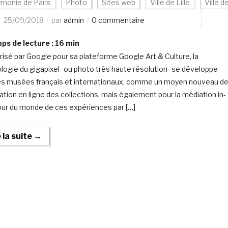
rmonie de Paris
Photo
Sites web
Ville de Lille
Ville d
25/09/2018
par
admin
0 commentaire
s de lecture :
16
min
risé par Google pour sa plateforme Google Art & Culture, la
logie du gigapixel -ou photo très haute résolution- se développe
es musées français et internationaux, comme un moyen nouveau d
sation en ligne des collections, mais également pour la médiation in-
Tour du monde de ces expériences par […]
e la suite →