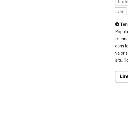
Phila
Lyon
Temp
Popula
techno
dans l
valori
situ. 
Lir