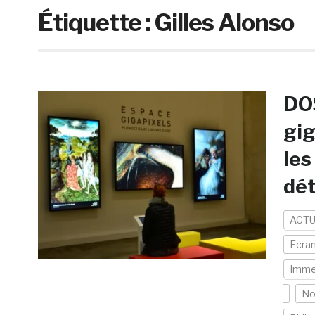
Étiquette :
Gilles Alonso
DOS
gig
les
dét
ACTU
Ecran
Imme
No