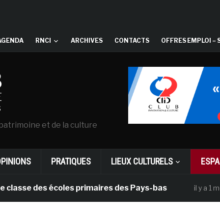
AGENDA
RNCI
ARCHIVES
CONTACTS
OFFRES EMPLOI – 
patrimoine et de la culture
OPINIONS
PRATIQUES
LIEUX CULTURELS
ESPA
se des écoles primaires des Pays-bas
Da
il y a 1 mois