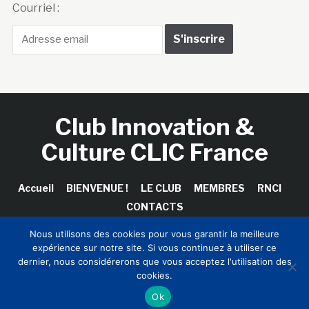
Courriel :
Club Innovation &
Culture CLIC France
Accueil
BIENVENUE !
LE CLUB
MEMBRES
RNCI
CONTACTS
Nous utilisons des cookies pour vous garantir la meilleure
expérience sur notre site. Si vous continuez à utiliser ce
dernier, nous considérerons que vous acceptez l'utilisation des
Copyright © 2026 Club Innovation & Culture CLIC France /
cookies.
Sinapses Conseils
Ok