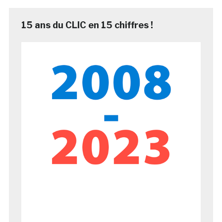
15 ans du CLIC en 15 chiffres !