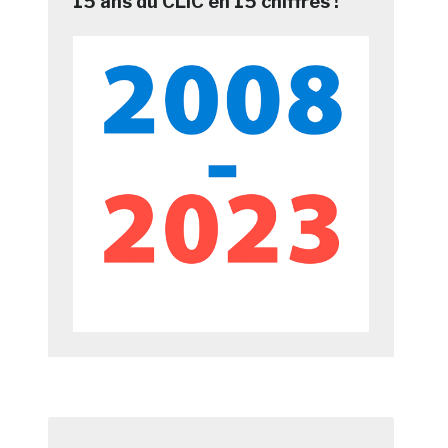
15 ans du CLIC en 15 chiffres !