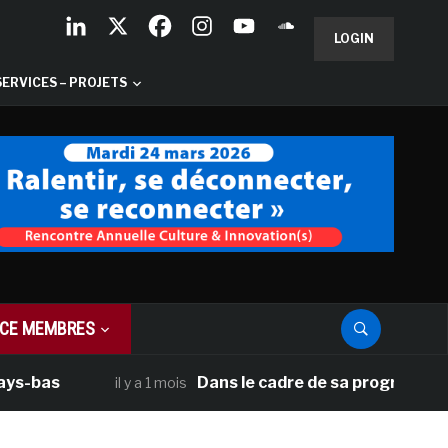
LOGIN
SERVICES – PROJETS
CE MEMBRES
as
Dans le cadre de sa programmation amé
il y a 1 mois