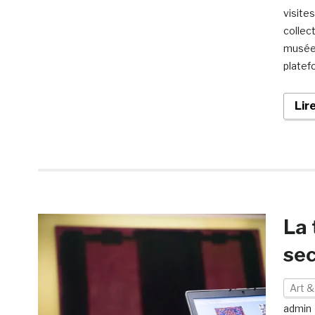
visites
collec
musées
platef
Lir
La 
sec
Art &
admin