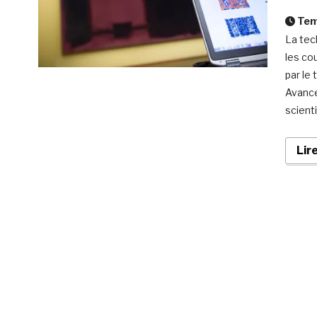
Temp
La tec
les cou
par le
Avance
scienti
Lir