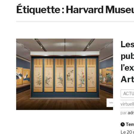
Étiquette :
Harvard Museu
Les
pub
l’e
Art
ACTU
virtuel
par
ad
Temp
Le 20 