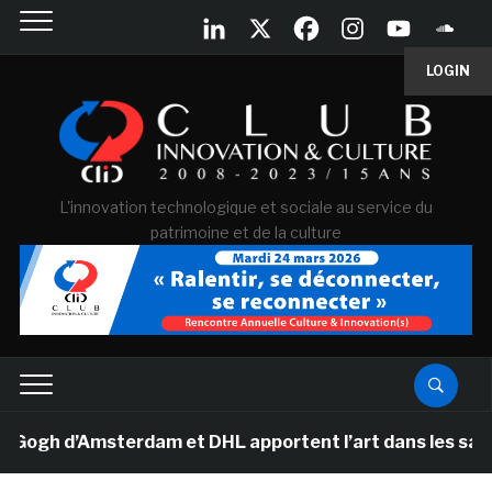
LOGIN
L'innovation technologique et sociale au service du
patrimoine et de la culture
h d’Amsterdam et DHL apportent l’art dans les salles de