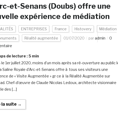
rc-et-Senans (Doubs) offre une
velle expérience de médiation
ALITÉS
ENTREPRISES
France
Histovery
Médiation
numents
Réalité augmentée
01/07/2020
par
admin
0
ntaire
s de lecture :
5
min
le 1er juillet 2020, moins d’un mois après sa ré-ouverture au public l
 la Saline Royale d’Arc-et-Senans offre à tous ses visiteurs une
ence de « Visite Augmentée » gr ce à la Réalité Augmentée sur
ad. Chef-d’œuvre de Claude Nicolas Ledoux, architecte visionnaire
le des […]
e la suite →