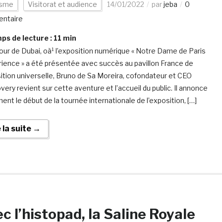
isme
Visitorat et audience
14/01/2022
par
jeba
0
ntaire
s de lecture :
11
min
our de Dubai, oà¹ l’exposition numérique « Notre Dame de Paris
rience » a été présentée avec succès au pavillon France de
sition universelle, Bruno de Sa Moreira, cofondateur et CEO
very revient sur cette aventure et l’accueil du public. Il annonce
ent le début de la tournée internationale de l’exposition, […]
e la suite →
c l’histopad, la Saline Royale