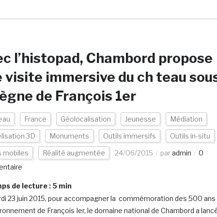
c l’histopad, Chambord propose
 visite immersive du ch teau sou
règne de François 1er
eau
France
Géolocalisation
Jeunesse
Médiation
lisation 3D
Monuments
Outils immersifs
Outils in-situ
s mobiles
Réalité augmentée
24/06/2015
par
admin
0
ntaire
s de lecture :
5
min
di 23 juin 2015, pour accompagner la commémoration des 500 ans
ronnement de François Ier, le domaine national de Chambord a lanc