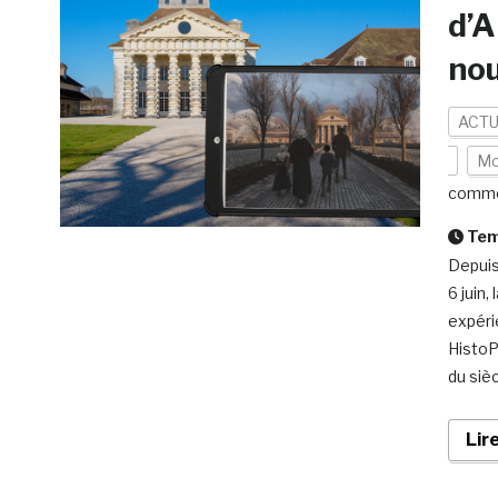
d’A
nou
ACTU
Mo
comme
Temp
Depuis 
6 juin,
expéri
HistoP
du sièc
Lir