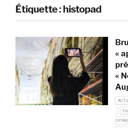
Étiquette :
histopad
Bru
« a
pré
« N
Au
ACTU
Ex
OPINI