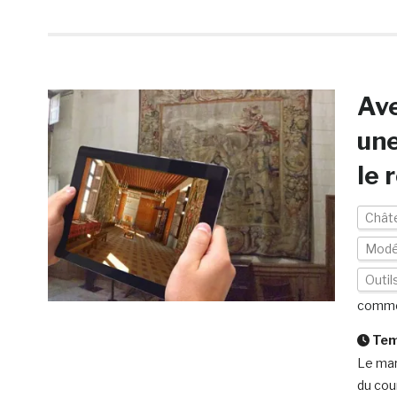
Ave
une
le 
Chât
Modé
Outil
comme
Temp
Le mar
du cou