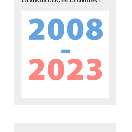
15 ans du CLIC en 15 chiffres !