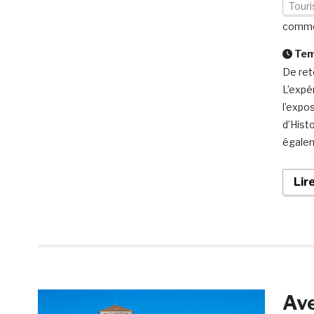
Tour
comme
Temp
De ret
L’expé
l’expo
d’Histo
égalem
Lir
Ave