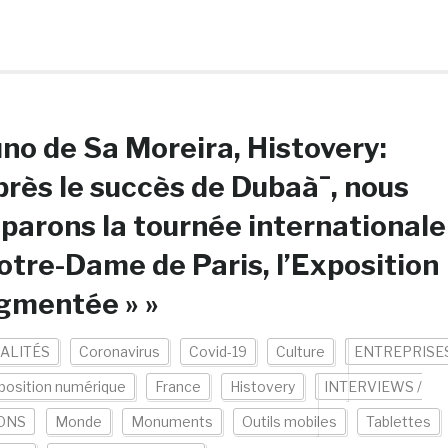
no de Sa Moreira, Histovery:
près le succès de Dubaà¯, nous
parons la tournée internationale
otre-Dame de Paris, l’Exposition
gmentée » »
ALITÉS
Coronavirus
Covid-19
Culture
ENTREPRISE
position numérique
France
Histovery
INTERVIEWS /
ONS
Monde
Monuments
Outils mobiles
Tablettes