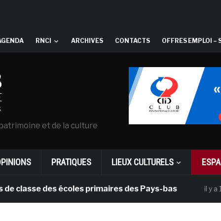
AGENDA
RNCI
ARCHIVES
CONTACTS
OFFRES EMPLOI – 
patrimoine et de la culture
OPINIONS
PRATIQUES
LIEUX CULTURELS
ESPA
asse des écoles primaires des Pays-bas
il y a 1 mois