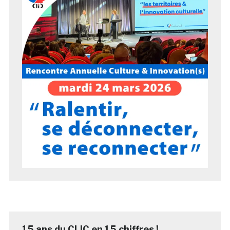
15 ans du CLIC en 15 chiffres !