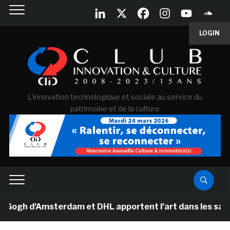
LOGIN
L'innovation technologique et sociale au service du
patrimoine et de la culture
gh d’Amsterdam et DHL apportent l’art dans les salles d