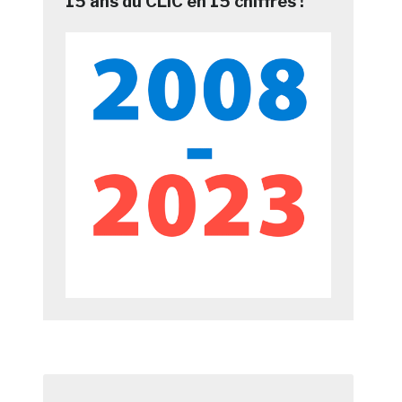
15 ans du CLIC en 15 chiffres !