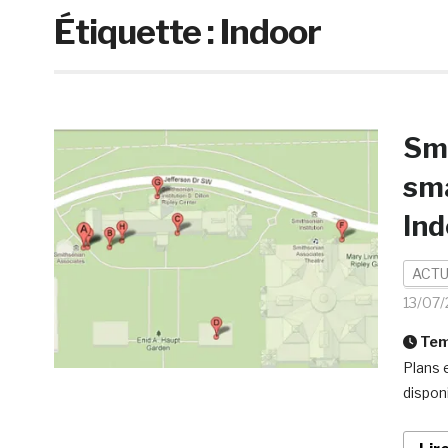
Étiquette :
Indoor
Smi
sma
Ind
ACTU
13/07/
Temp
Plans 
dispon