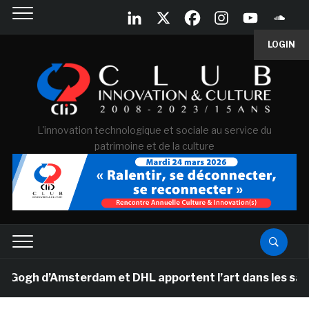
LOGIN
L'innovation technologique et sociale au service du
patrimoine et de la culture
gh d’Amsterdam et DHL apportent l’art dans les salles d