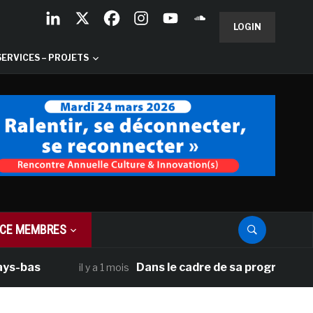
LOGIN
SERVICES – PROJETS
CE MEMBRES
as
Dans le cadre de sa programmation amé
il y a 1 mois