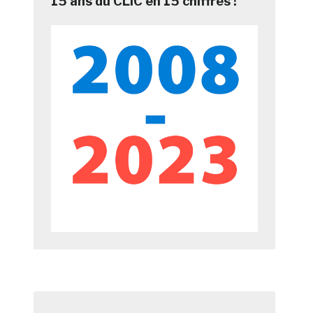
15 ans du CLIC en 15 chiffres !