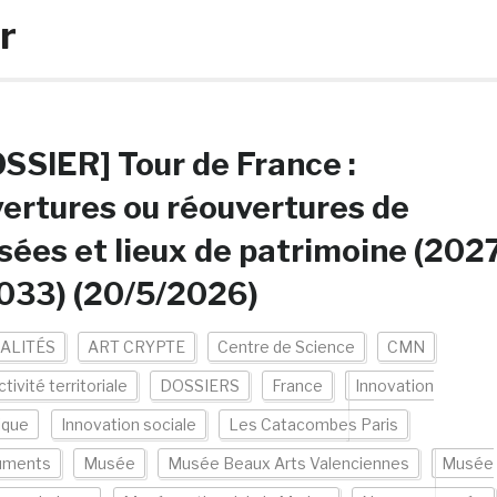
r
SSIER] Tour de France :
ertures ou réouvertures de
ées et lieux de patrimoine (202
033) (20/5/2026)
ALITÉS
ART CRYPTE
Centre de Science
CMN
ctivité territoriale
DOSSIERS
France
Innovation
ique
Innovation sociale
Les Catacombes Paris
uments
Musée
Musée Beaux Arts Valenciennes
Musée