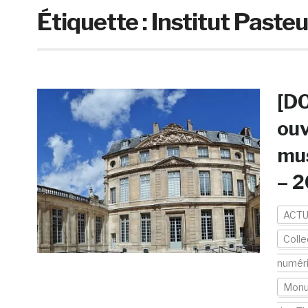
Étiquette :
Institut Pasteu
[DO
ouv
mus
– 2
ACTU
Colle
numér
Mon