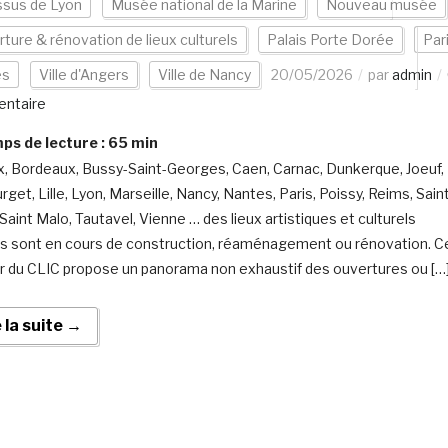
ssus de Lyon
Musée national de la Marine
Nouveau musée
ture & rénovation de lieux culturels
Palais Porte Dorée
Par
es
Ville d'Angers
Ville de Nancy
20/05/2026
par
admin
ntaire
s de lecture :
65
min
, Bordeaux, Bussy-Saint-Georges, Caen, Carnac, Dunkerque, Joeuf,
get, Lille, Lyon, Marseille, Nancy, Nantes, Paris, Poissy, Reims, Sain
Saint Malo, Tautavel, Vienne … des lieux artistiques et culturels
is sont en cours de construction, réaménagement ou rénovation. C
r du CLIC propose un panorama non exhaustif des ouvertures ou […
e la suite →