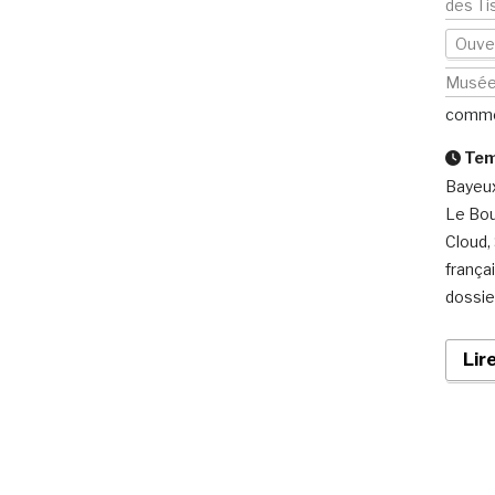
des Ti
Ouver
Musé
comme
Temp
Bayeux
Le Bour
Cloud, 
frança
dossie
Lir