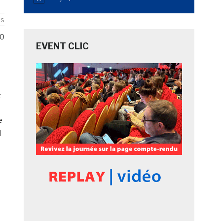
Notice
is
0
EVENT CLIC
t
e
]