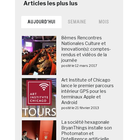
AUJOURD’HUI
SEMAINE
MOIS
8èmes Rencontres
Nationales Culture et
Innovation(s): comptes-
rendus et vidéos de la
journée
posté le 12 mars 2017
Art Institute of Chicago
lance le premier parcours
intérieur GPS pour les
terminaux Apple et
Android
posté le 21 février 2013
La société hexagonale
BryanThings installe son
Photomaton et
l’intelligence artificielle