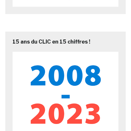
15 ans du CLIC en 15 chiffres !