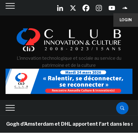
LOGIN
L'innovation technologique et sociale au service du
patrimoine et de la culture
gh d’Amsterdam et DHL apportent l’art dans les salles d