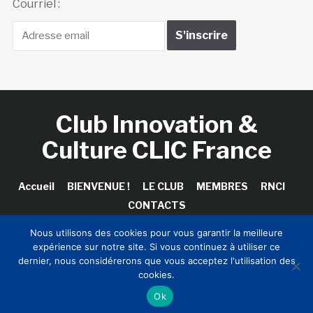
Courriel :
Club Innovation &
Culture CLIC France
Accueil
BIENVENUE !
LE CLUB
MEMBRES
RNCI
CONTACTS
Nous utilisons des cookies pour vous garantir la meilleure
expérience sur notre site. Si vous continuez à utiliser ce
dernier, nous considérerons que vous acceptez l'utilisation des
Copyright © 2026 Club Innovation & Culture CLIC France /
cookies.
Sinapses Conseils
Ok