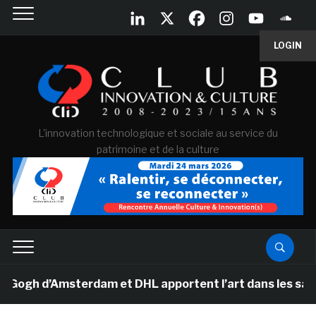
LOGIN
L'innovation technologique et sociale au service du
patrimoine et de la culture
h d’Amsterdam et DHL apportent l’art dans les salles d