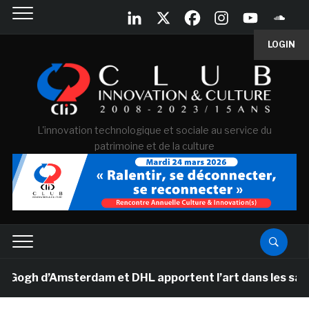
LOGIN
L'innovation technologique et sociale au service du
patrimoine et de la culture
h d’Amsterdam et DHL apportent l’art dans les salles d