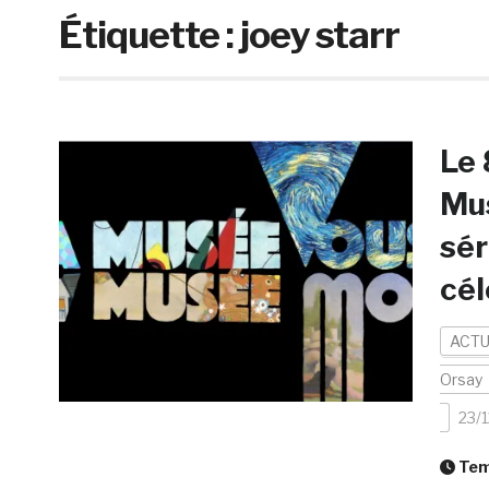
Étiquette :
joey starr
Le 
Mus
sér
cél
ACTU
Orsay
23/
Temp