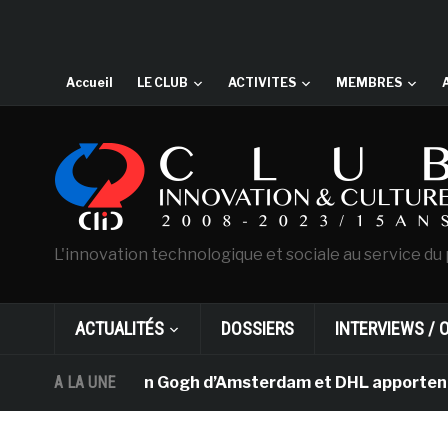
Accueil
LE CLUB
ACTIVITES
MEMBRES
L'innovation technologique et sociale au service du 
ACTUALITÉS
DOSSIERS
INTERVIEWS / 
Le musée Van Gogh d’Amsterdam et DHL apportent l’art da
A LA UNE