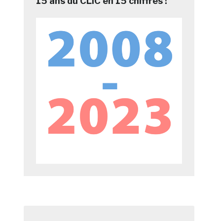
15 ans du CLIC en 15 chiffres !