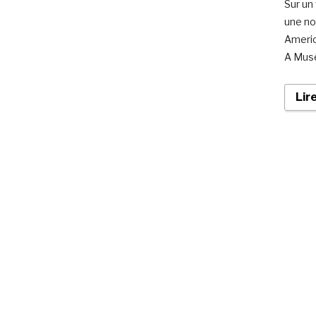
Sur un
une no
Americ
A Musé
Lir