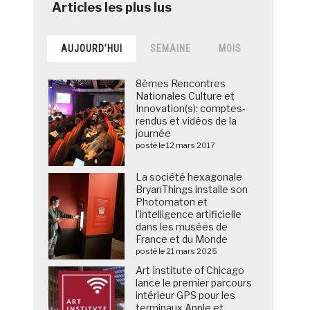
AUJOURD’HUI
SEMAINE
MOIS
8èmes Rencontres
Nationales Culture et
Innovation(s): comptes-
rendus et vidéos de la
journée
posté le 12 mars 2017
La société hexagonale
BryanThings installe son
Photomaton et
l’intelligence artificielle
dans les musées de
France et du Monde
posté le 21 mars 2025
Art Institute of Chicago
lance le premier parcours
intérieur GPS pour les
terminaux Apple et