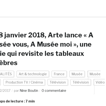
8 janvier 2018, Arte lance « A
ée vous, A Musée moi », une
ie qui revisite les tableaux
èbres
ALITÉS
Art & technologie
France
Musée
Musée
Production TV / Cinéma
Télévision
Télévision
Vidéo
12/2017
par
Nine Boutin
0 commentaire
s de lecture :
7
min