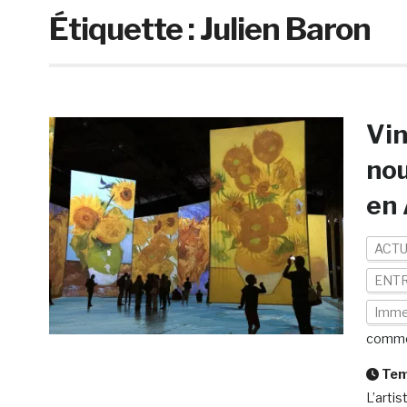
Étiquette :
Julien Baron
Vin
nou
en 
ACTU
ENTR
Imme
comme
Temp
L’arti