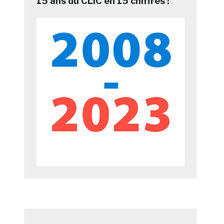
15 ans du CLIC en 15 chiffres !