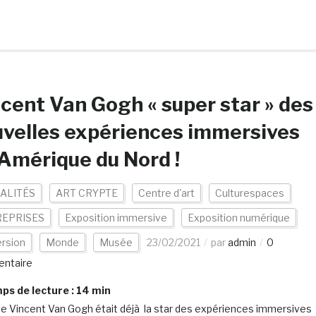
cent Van Gogh « super star » des
velles expériences immersives
Amérique du Nord !
ALITÉS
ART CRYPTE
Centre d'art
Culturespaces
EPRISES
Exposition immersive
Exposition numérique
rsion
Monde
Musée
23/02/2021
par
admin
0
ntaire
s de lecture :
14
min
ste Vincent Van Gogh était déjà la star des expériences immersives