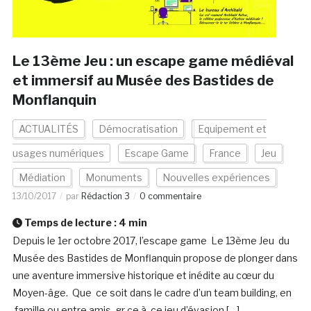
Le 13ème Jeu : un escape game médiéval
et immersif au Musée des Bastides de
Monflanquin
ACTUALITÉS
Démocratisation
Equipement et
usages numériques
Escape Game
France
Jeu
Médiation
Monuments
Nouvelles expériences
13/10/2017
par
Rédaction 3
0 commentaire
Temps de lecture :
4
min
Depuis le 1er octobre 2017, l’escape game Le 13ème Jeu du
Musée des Bastides de Monflanquin propose de plonger dans
une aventure immersive historique et inédite au cœur du
Moyen-âge. Que ce soit dans le cadre d’un team building, en
famille ou entre amis, gr ce à ce jeu d’évasion […]