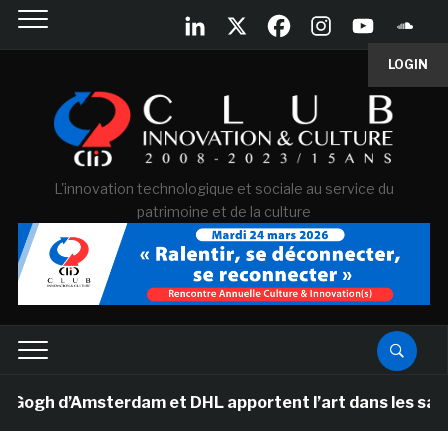
LOGIN
L'innovation technologique et sociale au service du
patrimoine et de la culture
h d’Amsterdam et DHL apportent l’art dans les salles de