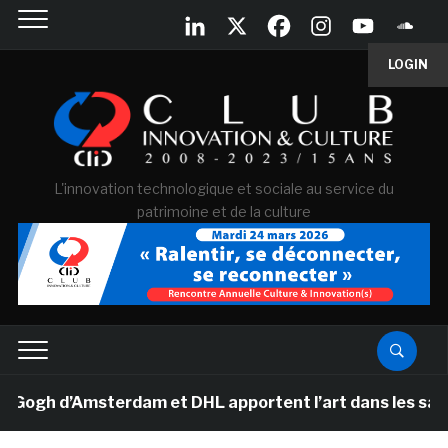
LOGIN
L'innovation technologique et sociale au service du
patrimoine et de la culture
gh d’Amsterdam et DHL apportent l’art dans les salles d