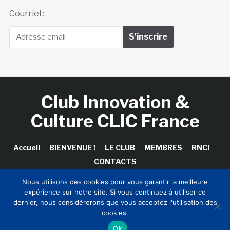
Courriel :
Club Innovation &
Culture CLIC France
Accueil
BIENVENUE !
LE CLUB
MEMBRES
RNCI
CONTACTS
Nous utilisons des cookies pour vous garantir la meilleure
expérience sur notre site. Si vous continuez à utiliser ce
dernier, nous considérerons que vous acceptez l'utilisation des
Copyright © 2026 Club Innovation & Culture CLIC France /
cookies.
Sinapses Conseils
Ok