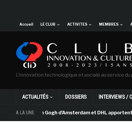
Accueil
LE CLUB
ACTIVITES
MEMBRES
L'innovation technologique et sociale au service du 
ACTUALITÉS
DOSSIERS
INTERVIEWS / 
e musée Van Gogh d’Amsterdam et DHL apportent l’art da
A LA UNE