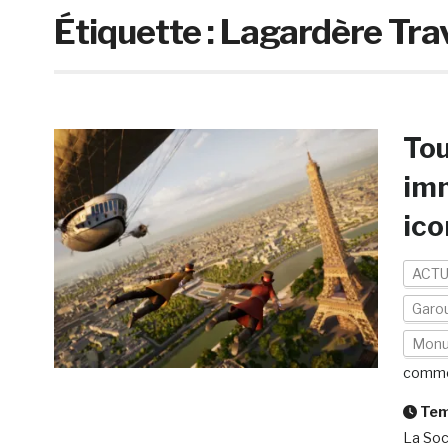
Étiquette :
Lagardère Trav
Tou
imm
ico
ACTU
Garou
Mon
comme
Temp
La Soci