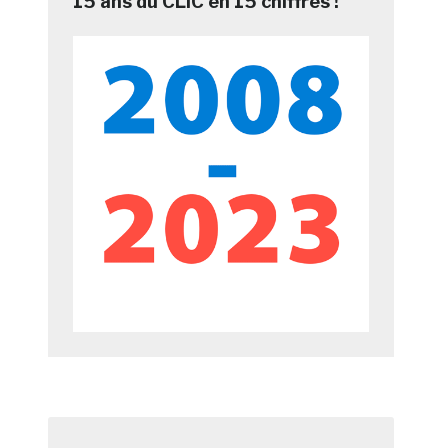
15 ans du CLIC en 15 chiffres !