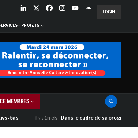
LOGIN
SERVICES – PROJETS
CE MEMBRES
as
Dans le cadre de sa programmation amé
il y a 1 mois