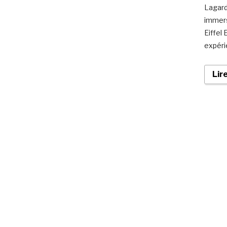
Lagard
immers
Eiffel
expéri
Lir