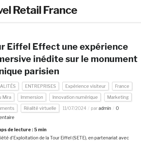
el Retail France
r Eiffel Effect une expérience
ersive inédite sur le monument
nique parisien
ALITÉS
ENTREPRISES
Expérience visiteur
France
 Mira
Immersion
Innovation numérique
Marketing
uments
Réalité virtuelle
11/07/2024
par
admin
0
ntaire
s de lecture :
5
min
été d’Exploitation de la Tour Eiffel (SETE), en partenariat avec