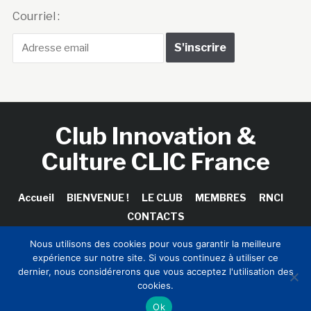
Courriel :
Club Innovation &
Culture CLIC France
Accueil
BIENVENUE !
LE CLUB
MEMBRES
RNCI
CONTACTS
Nous utilisons des cookies pour vous garantir la meilleure
expérience sur notre site. Si vous continuez à utiliser ce
dernier, nous considérerons que vous acceptez l'utilisation des
Copyright © 2026 Club Innovation & Culture CLIC France /
cookies.
Sinapses Conseils
Ok