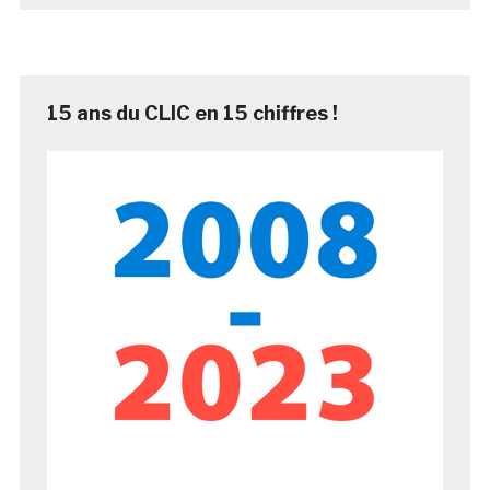
15 ans du CLIC en 15 chiffres !