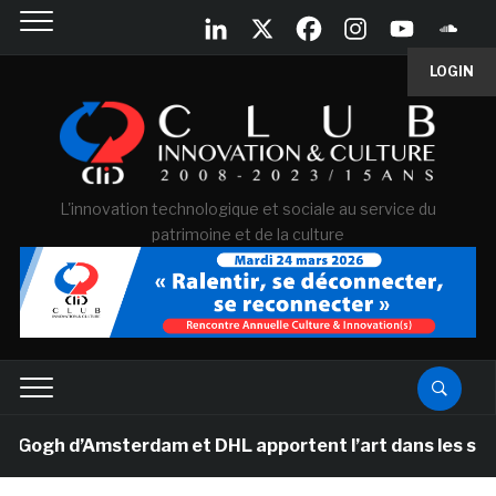
LOGIN
L'innovation technologique et sociale au service du
patrimoine et de la culture
gh d’Amsterdam et DHL apportent l’art dans les salles d