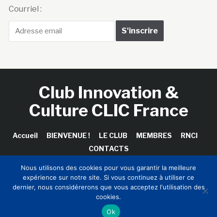
Courriel :
Club Innovation &
Culture CLIC France
Accueil
BIENVENUE !
LE CLUB
MEMBRES
RNCI
CONTACTS
Nous utilisons des cookies pour vous garantir la meilleure
expérience sur notre site. Si vous continuez à utiliser ce
dernier, nous considérerons que vous acceptez l'utilisation des
Copyright © 2026 Club Innovation & Culture CLIC France /
cookies.
Sinapses Conseils
Ok