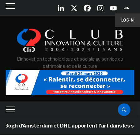
LOGIN
L'innovation technologique et sociale au service du
patrimoine et de la culture
h d’Amsterdam et DHL apportent l’art dans les salles d