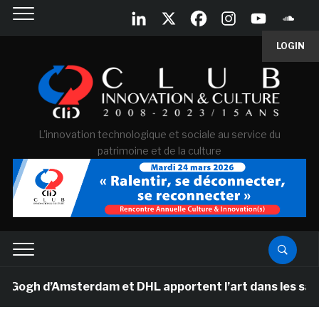
LOGIN
L'innovation technologique et sociale au service du
patrimoine et de la culture
gh d’Amsterdam et DHL apportent l’art dans les salles d