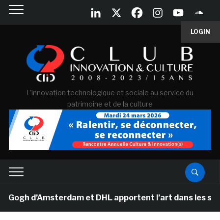
LOGIN
L'innovation technologique et sociale au service du
patrimoine et de la culture
gh d’Amsterdam et DHL apportent l’art dans les salles d