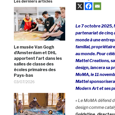
Les derniers articles
Le 7 octobre 2025,
partenariat de cinq 
monde à une entrepr
familial, propriétai
Le musée Van Gogh
d’Amsterdam et DHL
au monde. Pour céléb
apportent l’art dans les
Mattel Creations, s
salles de classe des
design, lancera sa p
écoles primaires des
MoMA, le 11 novembre
Pays-bas
Mattel sponsorisera
03/07/2026
Modern Art et ses 
« Le MoMA défend dep
design comme catalys
Goldstine, directeu