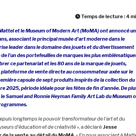
Temps de lecture :
4
m
Mattel
et le Museum of Modern Art (MoMA) ont annoncé un
ans, associant le principal musée d’art moderne dans le
ise leader dans le domaine des jouets et du divertissement
re de l’un des portefeuilles de marques les plus emblématique
rer ce partenariat et les 80 ans de la marque de jouets,
a plateforme de vente directe au consommateur axée sur le
remière capsule de sept produits inspirés de la collection du
 2025, période idéale pour les fêtes de fin d’année. De plu
 le Samuel and Ronnie Heyman Family Art Lab du Museum o
programmes.
uis longtemps le pouvoir transformateur de l’art et du
eurs d’éducation et de créativité »
, a déclaré
Jesse
r de la vente au détail du MoMA
.
« En nous associant à Matt