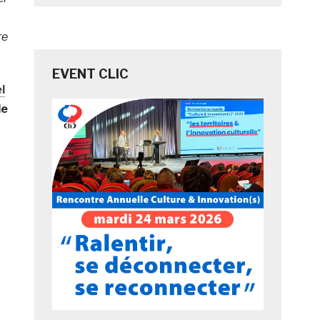
re
EVENT CLIC
l
de