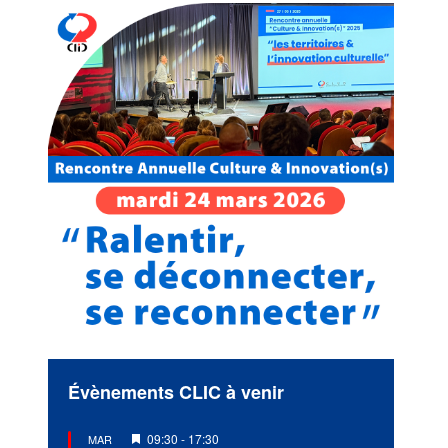
Évènements CLIC à venir
Mis
09:30
-
17:30
MAR