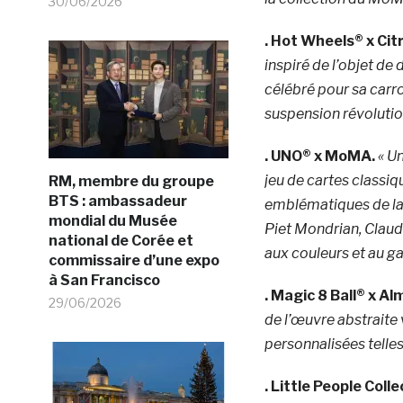
30/06/2026
.
Hot Wheels® x Citr
inspiré de l’objet de
célébré pour sa carro
suspension révolution
.
UNO® x MoMA.
« U
jeu de cartes classi
RM, membre du groupe
BTS : ambassadeur
emblématiques de la 
mondial du Musée
Piet Mondrian, Claud
national de Corée et
aux couleurs et au 
commissaire d’une expo
à San Francisco
.
Magic 8 Ball® x A
29/06/2026
de l’œuvre abstraite
personnalisées telles q
.
Little People Colle