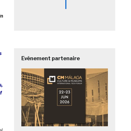
in
s
Evénement partenaire
s,
f
el