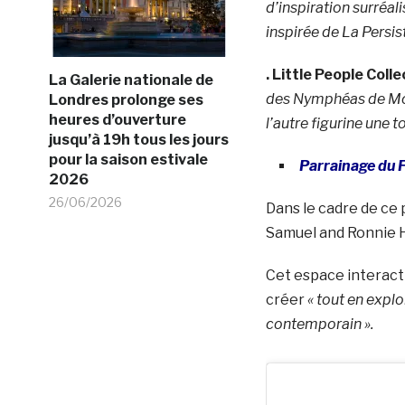
d’inspiration surréal
inspirée de
La Persis
.
Little People Coll
La Galerie nationale de
des
Nymphéas
de Mo
Londres prolonge ses
heures d’ouverture
l’autre figurine une t
jusqu’à 19h tous les jours
pour la saison estivale
Parrainage du 
2026
26/06/2026
Dans le cadre de ce 
Samuel and Ronnie 
Cet espace interacti
créer
« tout en explo
contemporain ».