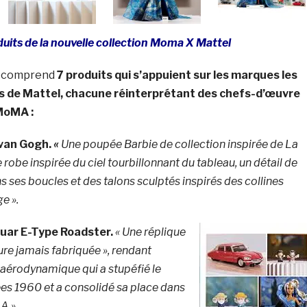
uits de la nouvelle collection Moma X Mattel
al comprend
7 produits qui s’appuient sur les marques les
 de Mattel, chacune réinterprétant des chefs-d’œuvre
 MoMA :
 van Gogh.
«
Une poupée Barbie de collection inspirée de
La
e robe inspirée du ciel tourbillonnant du tableau, un détail de
s ses boucles et des talons sculptés inspirés des collines
e ».
uar E-Type Roadster.
« Une réplique
ture jamais fabriquée », rendant
érodynamique qui a stupéfié le
s 1960 et a consolidé sa place dans
A ».