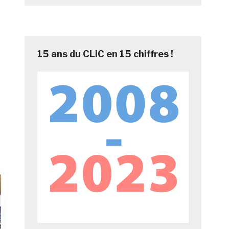
15 ans du CLIC en 15 chiffres !