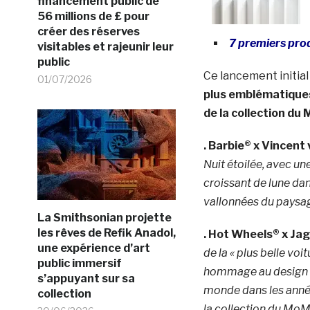
financement public de
56 millions de £ pour
créer des réserves
7 premiers prod
visitables et rajeunir leur
public
Ce lancement initi
01/07/2026
plus emblématiques
de la collection du
.
Barbie® x Vincent
Nuit étoilée
, avec un
croissant de lune dan
vallonnées du paysag
La Smithsonian projette
les rêves de Refik Anadol,
.
Hot Wheels® x Jag
une expérience d’art
de la « plus belle voi
public immersif
hommage au design a
s’appuyant sur sa
monde dans les année
collection
la collection du MoM