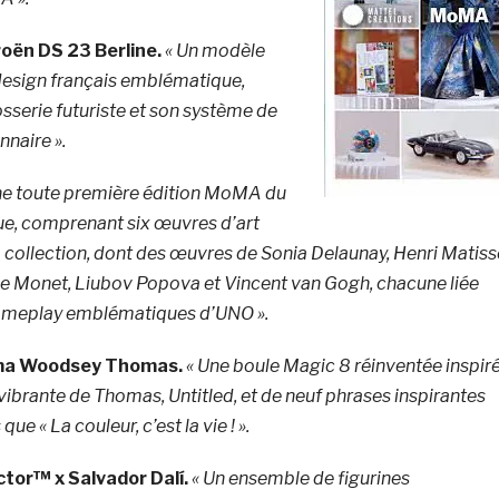
oën DS 23 Berline.
« Un modèle
 design français emblématique,
sserie futuriste et son système de
naire ».
ne toute première édition MoMA du
que, comprenant six œuvres d’art
collection, dont des œuvres de Sonia Delaunay, Henri Matiss
e Monet, Liubov Popova et Vincent van Gogh, chacune liée
gameplay emblématiques d’UNO ».
lma Woodsey Thomas.
« Une boule Magic 8 réinventée inspir
 vibrante de Thomas,
Untitled
, et de neuf phrases inspirantes
ue « La couleur, c’est la vie ! ».
ctor™ x Salvador Dalí.
« Un ensemble de figurines