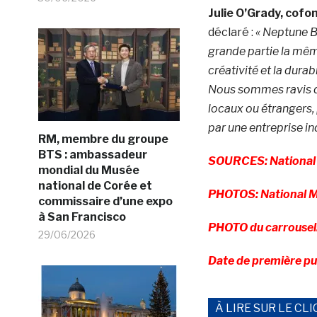
Julie O’Grady, cof
déclaré :
« Neptune B
grande partie la mê
créativité et la durabi
Nous sommes ravis de 
locaux ou étrangers, 
par une entreprise i
RM, membre du groupe
BTS : ambassadeur
SOURCES: National 
mondial du Musée
national de Corée et
PHOTOS: National M
commissaire d’une expo
à San Francisco
PHOTO du carrousel:
29/06/2026
Date de première pu
À LIRE SUR LE CLI