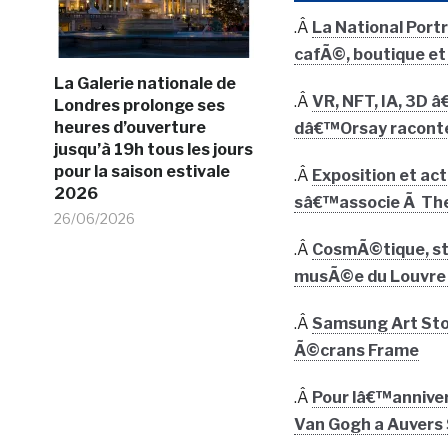
.Â
La National Port
cafÃ©, boutique et
La Galerie nationale de
.Â
VR, NFT, IA, 3D 
Londres prolonge ses
heures d’ouverture
dâ€™Orsay raconte 
jusqu’à 19h tous les jours
pour la saison estivale
.Â
Exposition et a
2026
sâ€™associe Ã Th
26/06/2026
.Â
CosmÃ©tique, str
musÃ©e du Louvre 
.Â
Samsung Art Stor
Ã©crans Frame
.Â
Pour lâ€™annivers
Van Gogh a Auvers 