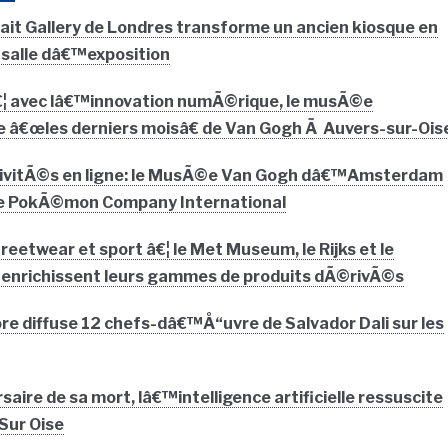
rait Gallery de Londres transforme un ancien kiosque en
 salle dâ€™exposition
â€¦ avec lâ€™innovation numÃ©rique, le musÃ©e
â€œles derniers moisâ€ de Van Gogh Ã Auvers-sur-Ois
ctivitÃ©s en ligne: le MusÃ©e Van Gogh dâ€™Amsterdam
e PokÃ©mon Company International
eetwear et sport â€¦ le Met Museum, le Rijks et le
enrichissent leurs gammes de produits dÃ©rivÃ©s
e diffuse 12 chefs-dâ€™Å“uvre de Salvador Dali sur les
aire de sa mort, lâ€™intelligence artificielle ressuscite
Sur Oise