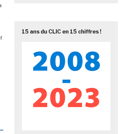
a
15 ans du CLIC en 15 chiffres !
t