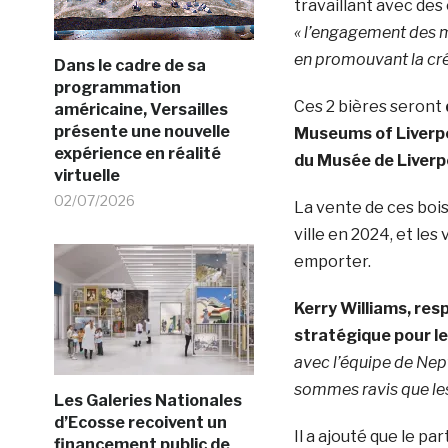
travaillant avec des
« l’engagement des m
en promouvant la cré
Dans le cadre de sa
programmation
Ces 2 bières seront
américaine, Versailles
présente une nouvelle
Museums of Liverpo
expérience en réalité
du Musée de Liverp
virtuelle
02/07/2026
La vente de ces bois
ville en 2024, et le
emporter.
Kerry Williams, re
stratégique pour l
avec l’équipe de Nep
sommes ravis que les 
Les Galeries Nationales
d’Ecosse recoivent un
Il a ajouté que le p
financement public de