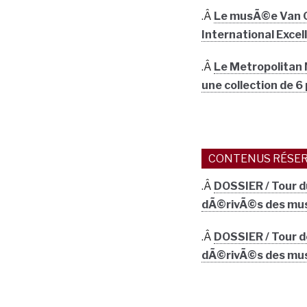
.Â
Le musÃ©e Van Go
International Exce
.Â
Le Metropolitan
une collection de 
CONTENUS RÉSER
.Â
DOSSIER / Tour d
dÃ©rivÃ©s des mus
.Â
DOSSIER / Tour de
dÃ©rivÃ©s des mus