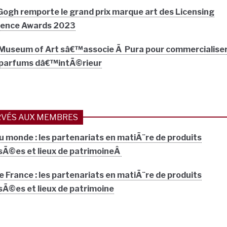
gh remporte le grand prix marque art des Licensing
llence Awards 2023
 Museum of Art sâ€™associe Ã Pura pour commercialise
6 parfums dâ€™intÃ©rieur
VÉS AUX MEMBRES
u monde : les partenariats en matiÃ¨re de produits
Ã©es et lieux de patrimoineÂ
 France : les partenariats en matiÃ¨re de produits
Ã©es et lieux de patrimoine