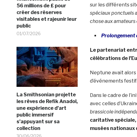
sur les différents sit
56 millions de £ pour
créer des réserves
spéciaux ponctuels a
visitables et rajeunir leur
chose aux amateurs d
public
01/07/2026
Prolongement d
Le partenariat entre
célébrations de l’E
Neptune avait alors
d’événements festif
La Smithsonian projette
Dans le cadre de l’in
les rêves de Refik Anadol,
avec celles d’Ukrain
une expérience d’art
brassicole indépend
public immersif
caritative spéciale
s’appuyant sur sa
collection
musées nationaux d
30/06/2026