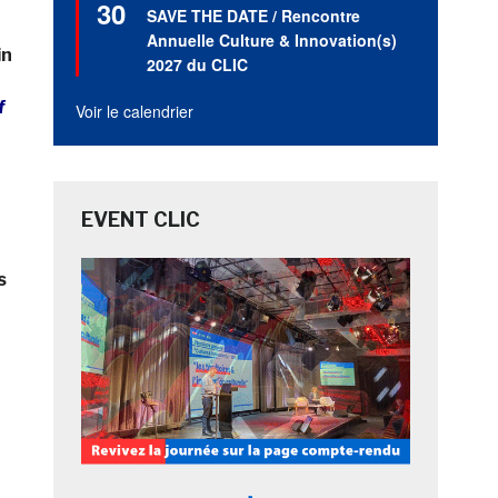
30
en
SAVE THE DATE / Rencontre
avant
Annuelle Culture & Innovation(s)
in
2027 du CLIC
f
Voir le calendrier
EVENT CLIC
s