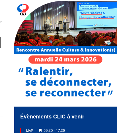
E
l
Évènements CLIC à venir
Mis
09:30
-
17:30
MAR