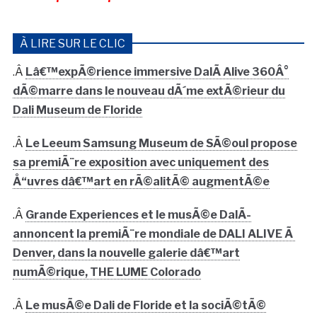
À LIRE SUR LE CLIC
.Â
Lâ€™expÃ©rience immersive DalÃ­ Alive 360Â°
dÃ©marre dans le nouveau dÃ´me extÃ©rieur du
Dali Museum de Floride
.Â
Le Leeum Samsung Museum de SÃ©oul propose
sa premiÃ¨re exposition avec uniquement des
Å“uvres dâ€™art en rÃ©alitÃ© augmentÃ©e
.Â
Grande Experiences et le musÃ©e DalÃ­
annoncent la premiÃ¨re mondiale de DALI ALIVE Ã
Denver, dans la nouvelle galerie dâ€™art
numÃ©rique, THE LUME Colorado
.Â
Le musÃ©e Dali de Floride et la sociÃ©tÃ©