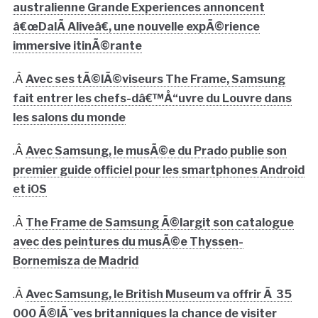
australienne Grande Experiences annoncent
â€œDalÃ­ Aliveâ€, une nouvelle expÃ©rience
immersive itinÃ©rante
.Â
Avec ses tÃ©lÃ©viseurs The Frame, Samsung
fait entrer les chefs-dâ€™Å“uvre du Louvre dans
les salons du monde
.Â
Avec Samsung, le musÃ©e du Prado publie son
premier guide officiel pour les smartphones Android
et iOS
.Â
The Frame de Samsung Ã©largit son catalogue
avec des peintures du musÃ©e Thyssen-
Bornemisza de Madrid
.Â
Avec Samsung, le British Museum va offrir Ã 35
000 Ã©lÃ¨ves britanniques la chance de visiter