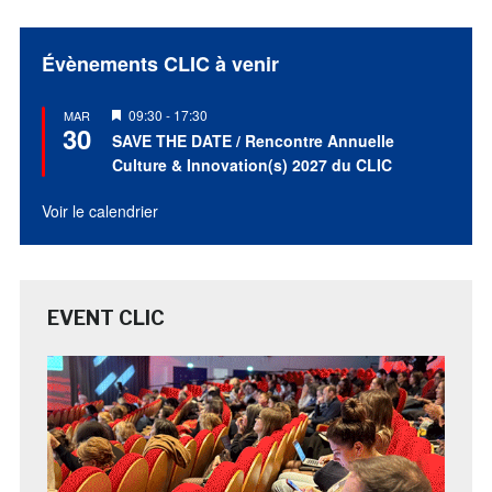
Évènements CLIC à venir
Mis
09:30
-
17:30
MAR
30
en
SAVE THE DATE / Rencontre Annuelle
avant
Culture & Innovation(s) 2027 du CLIC
Voir le calendrier
EVENT CLIC