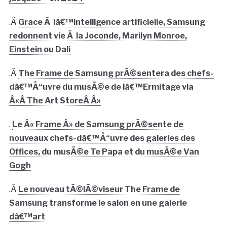
.Â
Grace Ã lâ€™intelligence artificielle, Samsung
redonnent vie Ã la Joconde, Marilyn Monroe,
Einstein ou Dali
.Â
The Frame de Samsung prÃ©sentera des chefs-
dâ€™Å“uvre du musÃ©e de lâ€™Ermitage via
Â«Â The Art StoreÂ Â»
.
Le Â« Frame Â» de Samsung prÃ©sente de
nouveaux chefs-dâ€™Å“uvre des galeries des
Offices, du musÃ©e Te Papa et du musÃ©e Van
Gogh
.Â
Le nouveau tÃ©lÃ©viseur The Frame de
Samsung transforme le salon en une galerie
dâ€™art