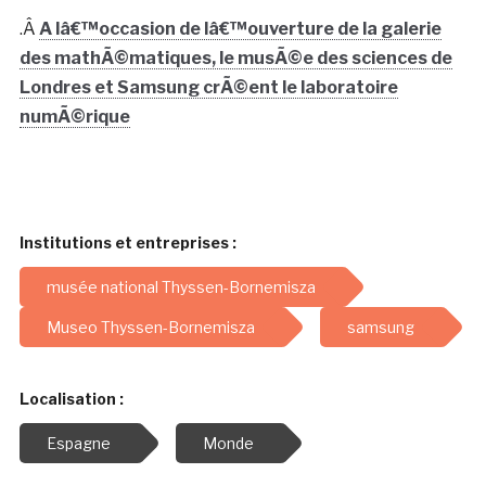
.Â
A lâ€™occasion de lâ€™ouverture de la galerie
des mathÃ©matiques, le musÃ©e des sciences de
Londres et Samsung crÃ©ent le laboratoire
numÃ©rique
Institutions et entreprises :
musée national Thyssen-Bornemisza
Museo Thyssen-Bornemisza
samsung
Localisation :
Espagne
Monde