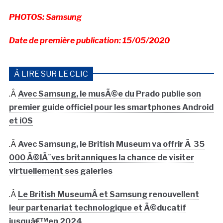
PHOTOS: Samsung
Date de première publication: 15/05/2020
À LIRE SUR LE CLIC
.Â
Avec Samsung, le musÃ©e du Prado publie son
premier guide officiel pour les smartphones Android
et iOS
.Â
Avec Samsung, le British Museum va offrir Ã 35
000 Ã©lÃ¨ves britanniques la chance de visiter
virtuellement ses galeries
.Â
Le British MuseumÂ et Samsung renouvellent
leur partenariat technologique et Ã©ducatif
jusquâ€™en 2024