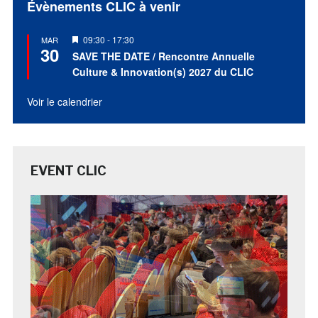
Évènements CLIC à venir
Mis
09:30
-
17:30
MAR
30
en
SAVE THE DATE / Rencontre Annuelle
avant
Culture & Innovation(s) 2027 du CLIC
Voir le calendrier
EVENT CLIC