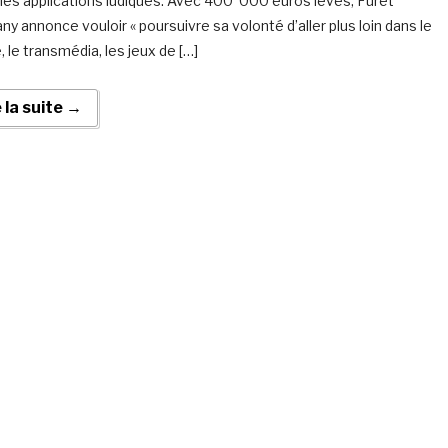
les applications ludiques. Avec 400 000 euros levés, Furet
y annonce vouloir « poursuivre sa volonté d’aller plus loin dans le
, le transmédia, les jeux de […]
e la suite →