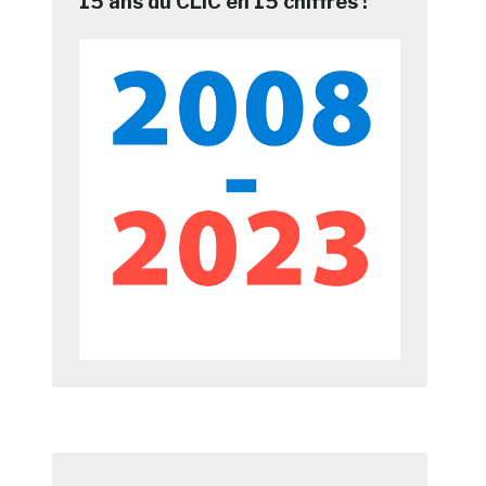
15 ans du CLIC en 15 chiffres !