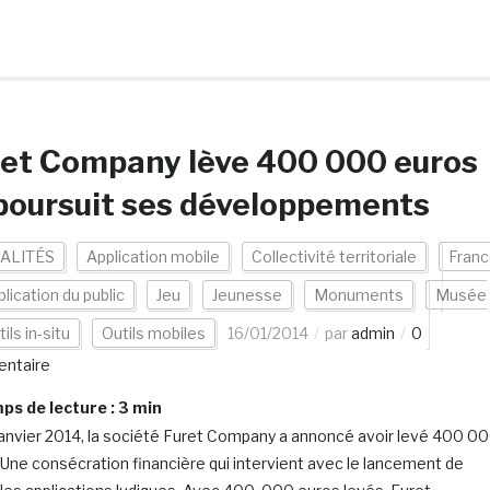
ret Company lève 400 000 euros
poursuit ses développements
ALITÉS
Application mobile
Collectivité territoriale
Fran
lication du public
Jeu
Jeunesse
Monuments
Musée
ils in-situ
Outils mobiles
16/01/2014
par
admin
0
ntaire
s de lecture :
3
min
janvier 2014, la société Furet Company a annoncé avoir levé 400 0
 Une consécration financière qui intervient avec le lancement de