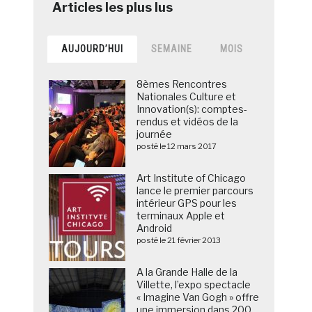
AUJOURD’HUI
SEMAINE
MOIS
8èmes Rencontres
Nationales Culture et
Innovation(s): comptes-
rendus et vidéos de la
journée
posté le 12 mars 2017
Art Institute of Chicago
lance le premier parcours
intérieur GPS pour les
terminaux Apple et
Android
posté le 21 février 2013
A la Grande Halle de la
Villette, l’expo spectacle
« Imagine Van Gogh » offre
une immersion dans 200