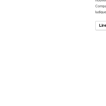
nouvel
Compan
ludique
Lir