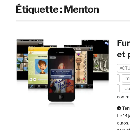
Étiquette :
Menton
Fu
et 
ACTU
Imp
Out
comme
Temp
Le 14 
euros.