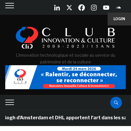
LOGIN
L'innovation technologique et sociale au service du
patrimoine et de la culture
h d’Amsterdam et DHL apportent l’art dans les salles de